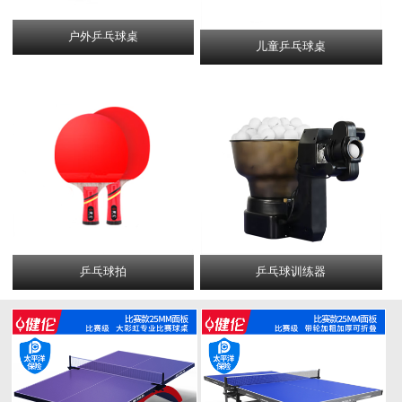
户外乒乓球桌
儿童乒乓球桌
乒乓球拍
乒乓球训练器