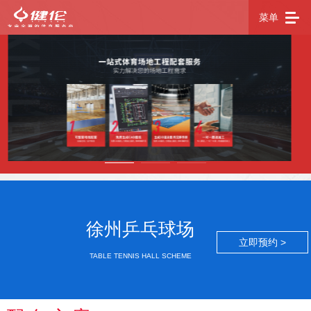
菜单
徐州乒乓球场
立即预约 >
TABLE TENNIS HALL SCHEME