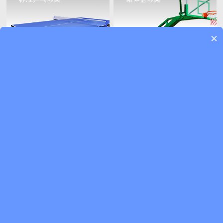
×
黑八台球桌
羽毛球拍