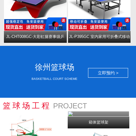
JL-CHT008GC-大彩虹腿赛事级乒
JL-P395GC 室内家用可折叠式移动
乓球桌
乒乓球台
/ 世界杯体育
/ 世界杯体育
徐州篮球场
立即预约 >
BASKETBALL COURT SCHEME
篮球场工程
PROJECT
箱体篮球架