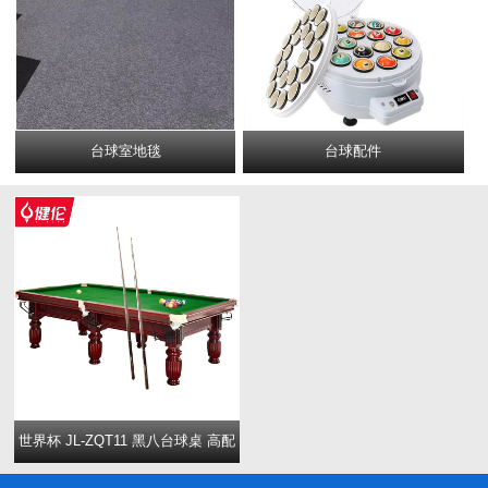
台球室地毯
台球配件
世界杯 JL-ZQT11 黑八台球桌 高配
版
/ 世界杯体育