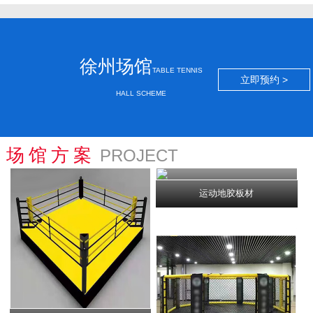
徐州场馆
TABLE TENNIS
立即预约 >
HALL SCHEME
场馆方案
PROJECT
运动地胶板材