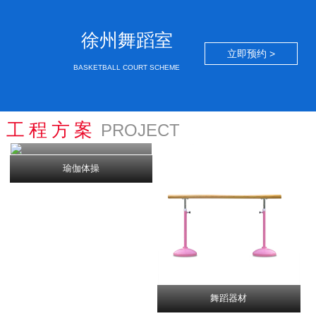
徐州舞蹈室
立即预约 >
BASKETBALL COURT SCHEME
工程方案
PROJECT
瑜伽体操
舞蹈器材