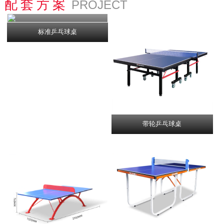
配套方案
PROJECT
标准乒乓球桌
带轮乒乓球桌