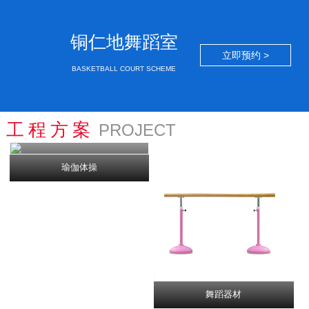
版
/ 世界杯体育
铜仁地舞蹈室
立即预约 >
BASKETBALL COURT SCHEME
工程方案
PROJECT
瑜伽体操
舞蹈器材