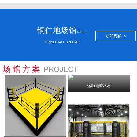
铜仁地场馆
TABLE
立即预约 >
TENNIS HALL SCHEME
场馆方案
PROJECT
运动地胶板材