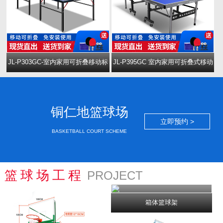
JL-P303GC-室内家用可折叠移动标
JL-P395GC 室内家用可折叠式移动
准乒乓球台
乒乓球台
/ 世界杯体育
/ 世界杯体育
铜仁地篮球场
立即预约 >
BASKETBALL COURT SCHEME
篮球场工程
PROJECT
箱体篮球架