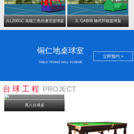
JLL206GC 高端三色仿液压篮球架
JL GAB08 梯式凹箱篮球架
/ 世界杯体育
/ 世界杯体育
铜仁地桌球室
立即预约 >
TABLE TENNIS HALL SCHEME
台球工程
PROJECT
黑八台球桌