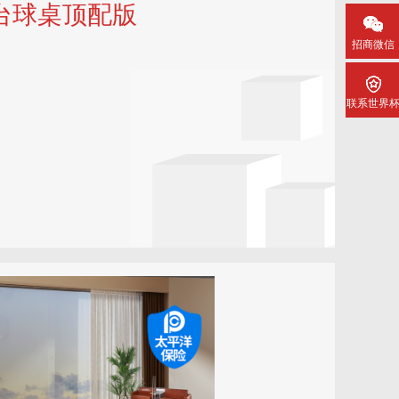
黑八台球桌顶配版
招商微信
联系世界