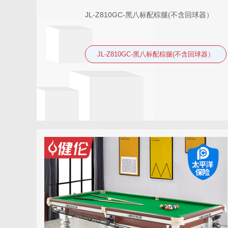
JL-Z810GC-黑八标配棕腿(不含回球器）
JL-Z810GC-黑八标配棕腿(不含回球器）