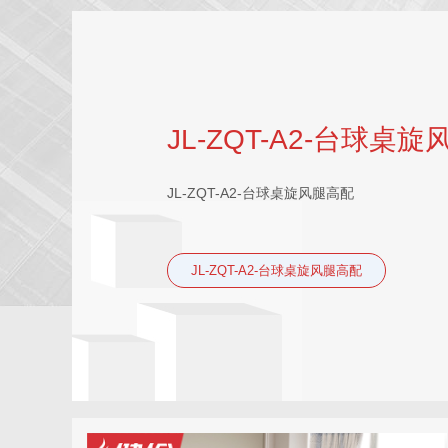
JL-ZQT-A2-台球桌
JL-ZQT-A2-台球桌旋风腿高配
JL-ZQT-A2-台球桌旋风腿高配