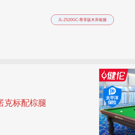
JL-Z520GC-尊享版木库银腿
桌斯诺克标配棕腿