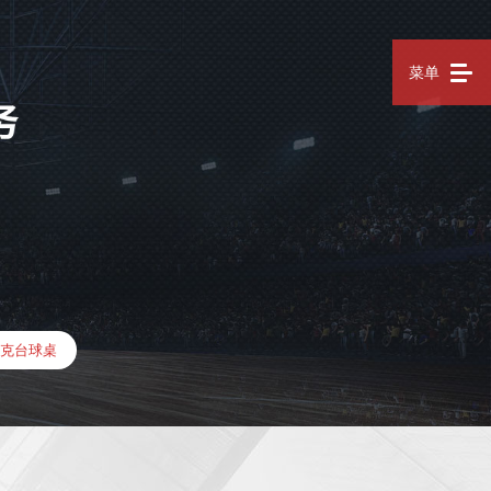
菜单
克台球桌