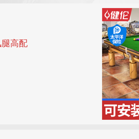
旋风腿高配