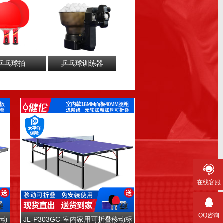
乒乓球拍
乒乓球训练器
在线客服
QQ咨询
移动
JL-P303GC-室内家用可折叠移动标