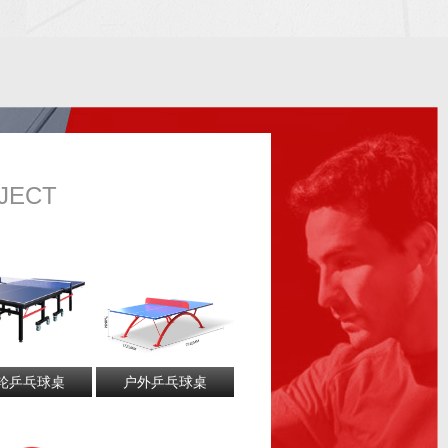
JECT
轮乒乓球桌
户外乒乓球桌