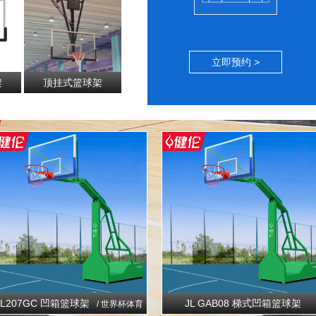
立即预约 >
架
顶挂式篮球架
LL207GC 凹箱篮球架
JL GAB08 梯式凹箱篮球架
/ 世界杯体育