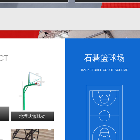
乒乓球台
/ 世界杯体育
/ 世界杯体育
石碁篮球场
CT
BASKETBALL COURT SCHEME
地埋式篮球架