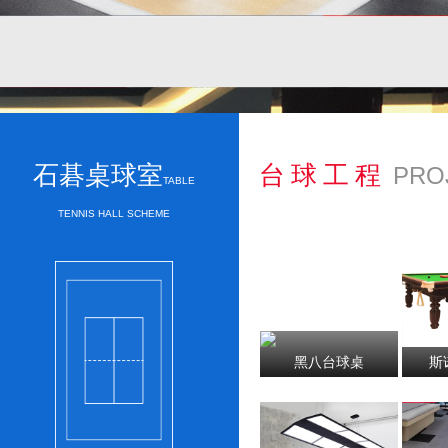
/ 世界杯体育
/ 世界杯体育
石碁桌球室
台球工程
PRO
TABLE
TENNIS HALL SCHEME
黑八台球桌
斯