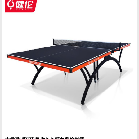
点常见有哪几种? 无论购买什么产品，终究要的一条是产品要与自己
具有的条件相适应。在这里顾客...