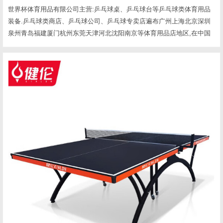
世界杯体育用品有限公司主营:乒乓球桌、乒乓球台等乒乓球类体育用品
装备.乒乓球类商店、乒乓球公司、乒乓球专卖店遍布广州上海北京深圳
泉州青岛福建厦门杭州东莞天津河北沈阳南京等体育用品店地区,在中国
各地乒乓球类市场均有批发市场。世界杯采购热线：18820840909接下来
世界杯体育为您分享小乒乓球台价格 室内乒乓球台选购要点常见有哪几
种? 无论购买什么产品，终究要的一条是产品要与自己具有的条件相
适应。在这里顾客应清楚自己...