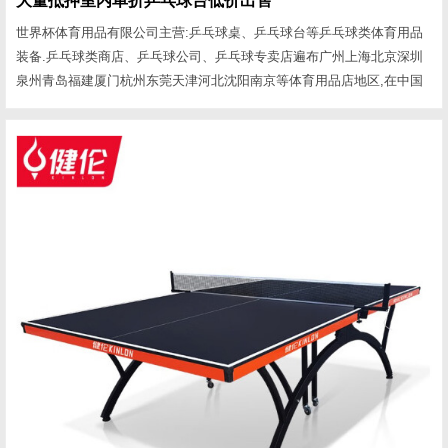
大量抵押室内单折乒乓球台低价出售
世界杯体育用品有限公司主营:乒乓球桌、乒乓球台等乒乓球类体育用品
装备.乒乓球类商店、乒乓球公司、乒乓球专卖店遍布广州上海北京深圳
泉州青岛福建厦门杭州东莞天津河北沈阳南京等体育用品店地区,在中国
各地乒乓球类市场均有批发市场。世界杯采购热线：18820840909接下来
世界杯体育为您分享大量抵押室内单折乒乓球台低价出售 室内乒乓球台
选购要点常见有哪几种? 无论购买什么产品，终究要的一条是产品要
与自己具有的条件相适应。在...