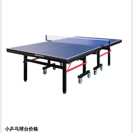
件相适应。在这里顾客应清楚...
小乒乓球台价格