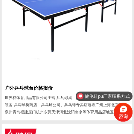
健伦硅pu厂家联系方式
户外乒乓球台价格报价
健伦篮球架厂家联系方式
世界杯体育用品有限公司主营:乒乓球桌、乒乓球台等乒乓球类体育用品
装备.乒乓球类商店、乒乓球公司、乒乓球专卖店遍布广州上海北京深圳
泉州青岛福建厦门杭州东莞天津河北沈阳南京等体育用品店地区,在中国
各地乒乓球类市场均有批发市场。世界杯采购热线：18820840909接下来
世界杯体育为您分享户外乒乓球台价格报价 室内乒乓球台选购要点常见
有哪几种? 无论购买什么产品，终究要的一条是产品要与自己具有的