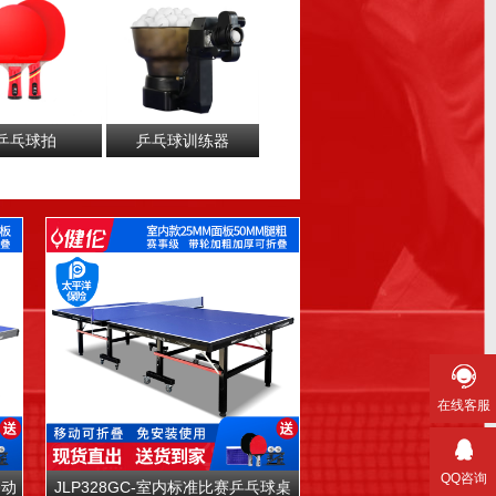
乒乓球拍
乒乓球训练器
在线客服
QQ咨询
移动
JLP328GC-室内标准比赛乒乓球桌