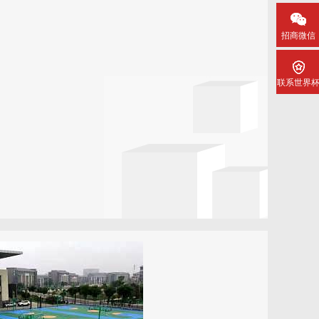
装
招商微信
联系世界