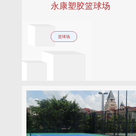
永康塑胶篮球场
篮球场