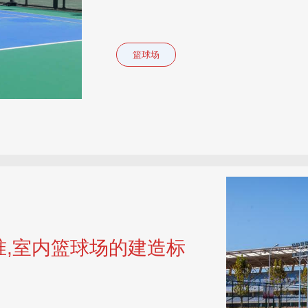
篮球场
准,室内篮球场的建造标