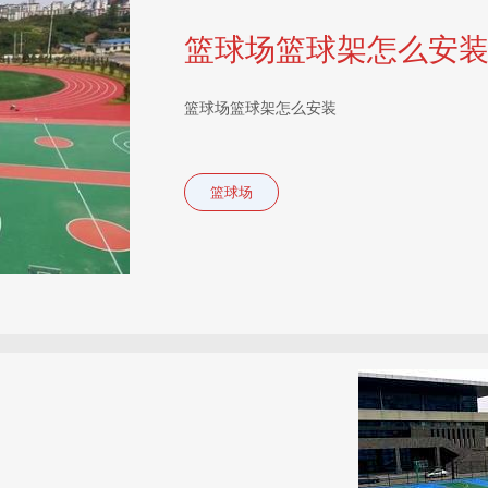
篮球场篮球架怎么安
篮球场篮球架怎么安装
篮球场