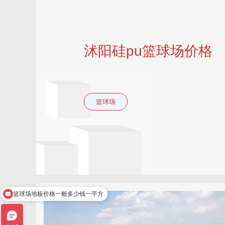
沭阳硅pu篮球场价格
篮球场
篮球场地板价格一般多少钱一平方