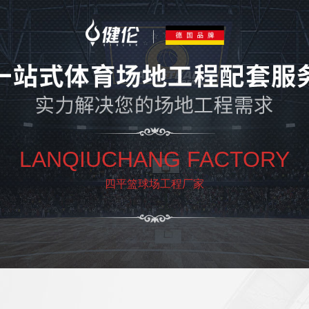
LANQIUCHANG FACTORY
四平篮球场工程厂家