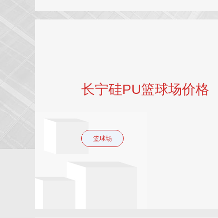
长宁硅PU篮球场价格
篮球场