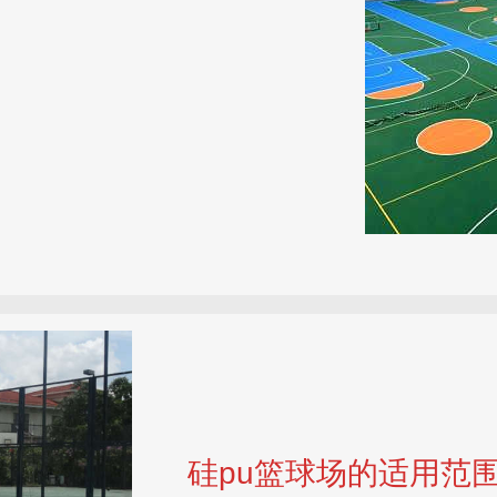
硅pu篮球场的适用范