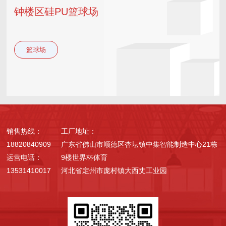
钟楼区硅PU篮球场
篮球场
销售热线：
工厂地址：
18820840909
广东省佛山市顺德区杏坛镇中集智能制造中心21栋
运营电话：
9楼世界杯体育
13531410017
河北省定州市庞村镇大西丈工业园