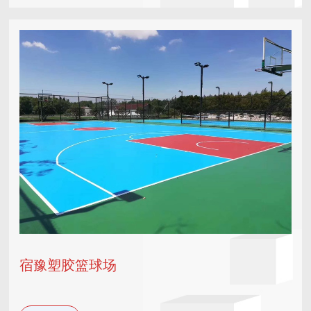
宿豫塑胶篮球场