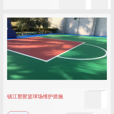
镇江塑胶篮球场维护措施