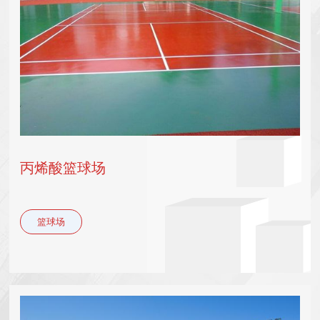
丙烯酸篮球场
篮球场