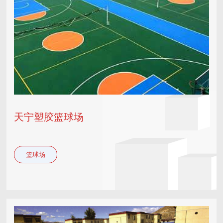
天宁塑胶篮球场
篮球场