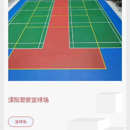
溧阳塑胶篮球场
篮球场