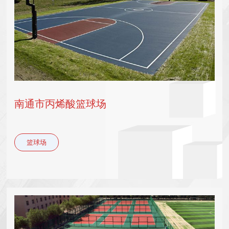
南通市丙烯酸篮球场
篮球场