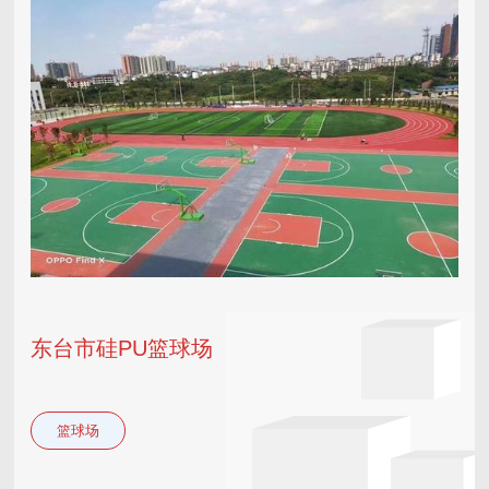
东台市硅PU篮球场
篮球场