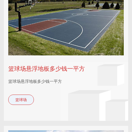
篮球场悬浮地板多少钱一平方
篮球场悬浮地板多少钱一平方
篮球场