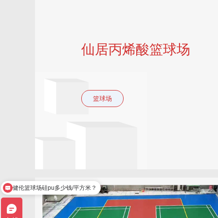
仙居丙烯酸篮球场
篮球场
健伦硅pu厂家联系方式