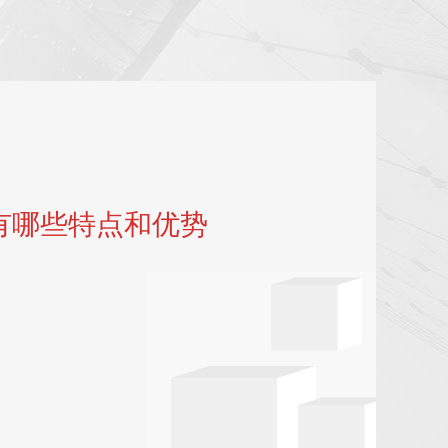
有哪些特点和优势