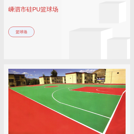
嵊泗市硅PU篮球场
篮球场