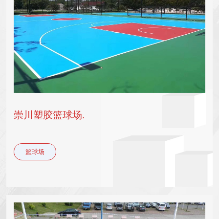
崇川塑胶篮球场.
篮球场