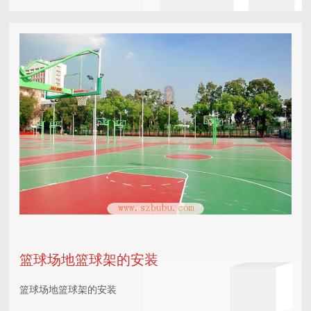
篮球场地篮球架的安装
篮球场地篮球架的安装