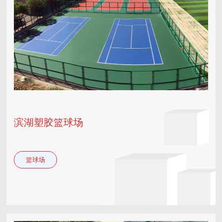
滨湖塑胶篮球场
篮球场