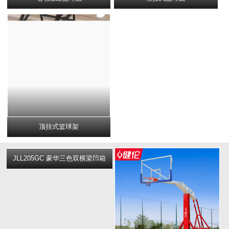
顶挂式篮球架
JLL205GC 豪华三色双横梁凹箱
/ 世界杯体育