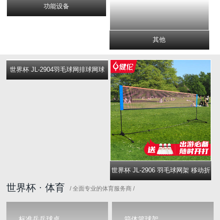
功能设备
其他
世界杯 JL-2904羽毛球网排球网球
架子便携训练比赛专用
/ 世界杯体育
世界杯 JL-2906 羽毛球网架 移动折
世界杯 · 体育
/ 全面专业的体育服务商 /
叠羽毛球网架便携式
/ 世界杯体育
标准乒乓球桌
箱体篮球架