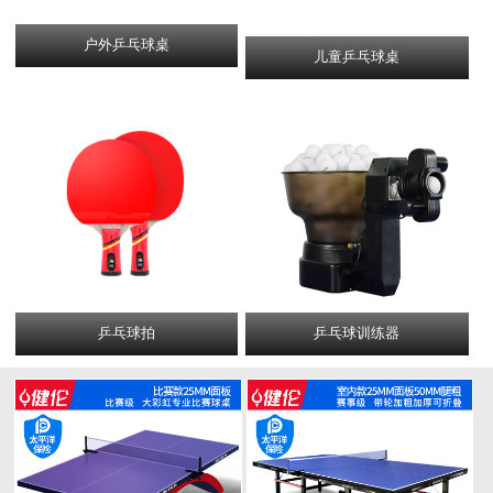
户外乒乓球桌
儿童乒乓球桌
乒乓球拍
乒乓球训练器