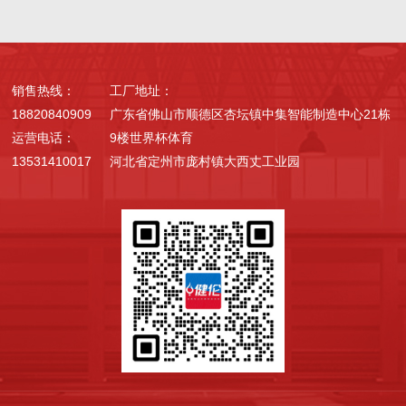
销售热线：
工厂地址：
18820840909
广东省佛山市顺德区杏坛镇中集智能制造中心21栋
运营电话：
9楼世界杯体育
13531410017
河北省定州市庞村镇大西丈工业园