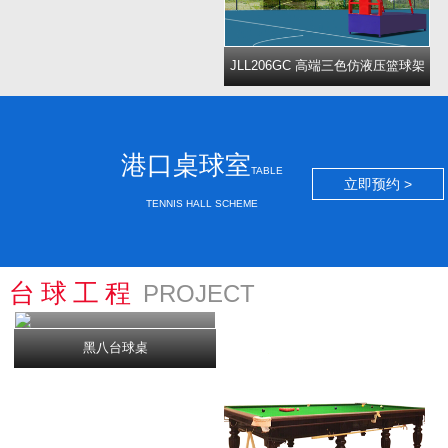
JLL206GC 高端三色仿液压篮球架
/ 世界杯体育
港口桌球室
TABLE
立即预约 >
TENNIS HALL SCHEME
台球工程
PROJECT
黑八台球桌