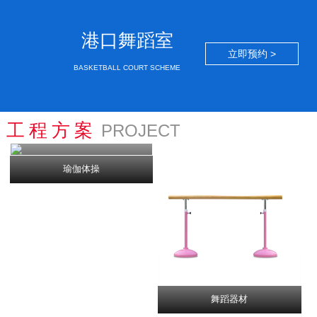
港口舞蹈室
立即预约 >
BASKETBALL COURT SCHEME
工程方案
PROJECT
瑜伽体操
舞蹈器材