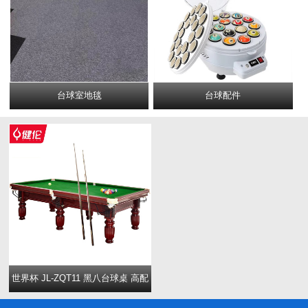
台球室地毯
台球配件
世界杯 JL-ZQT11 黑八台球桌 高配
版
/ 世界杯体育