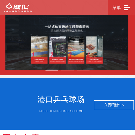
菜单
港口乒乓球场
立即预约 >
TABLE TENNIS HALL SCHEME