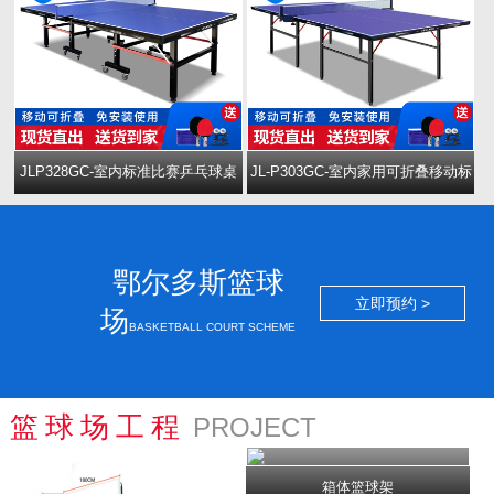
JLP328GC-室内标准比赛乒乓球桌
JL-P303GC-室内家用可折叠移动标
准乒乓球台
/ 世界杯体育
/ 世界杯体育
鄂尔多斯篮球
立即预约 >
场
BASKETBALL COURT SCHEME
篮球场工程
PROJECT
箱体篮球架