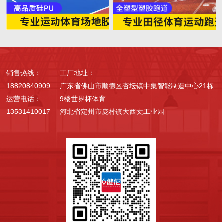
销售热线：
工厂地址：
18820840909
广东省佛山市顺德区杏坛镇中集智能制造中心21栋
运营电话：
9楼世界杯体育
13531410017
河北省定州市庞村镇大西丈工业园