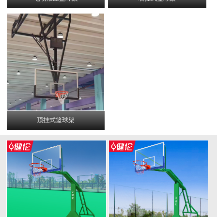
顶挂式篮球架