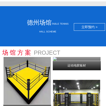
德州场馆
TABLE TENNIS
立即预约 >
HALL SCHEME
场馆方案
PROJECT
运动地胶板材