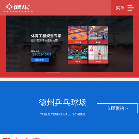
菜单
德州乒乓球场
立即预约 >
TABLE TENNIS HALL SCHEME