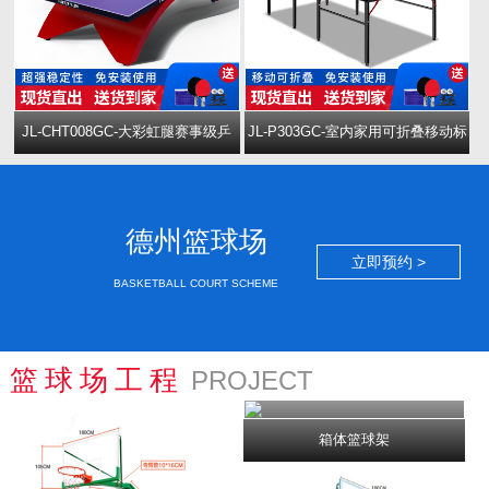
JL-CHT008GC-大彩虹腿赛事级乒
JL-P303GC-室内家用可折叠移动标
乓球桌
准乒乓球台
/ 世界杯体育
/ 世界杯体育
德州篮球场
立即预约 >
BASKETBALL COURT SCHEME
篮球场工程
PROJECT
箱体篮球架