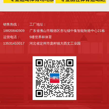
销售热线：
工厂地址：
18820840909
广东省佛山市顺德区杏坛镇中集智能制造中心21栋
运营电话：
9楼世界杯体育
13531410017
河北省定州市庞村镇大西丈工业园