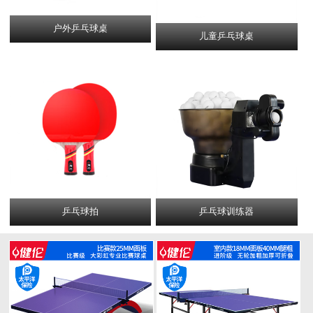
户外乒乓球桌
儿童乒乓球桌
乒乓球拍
乒乓球训练器