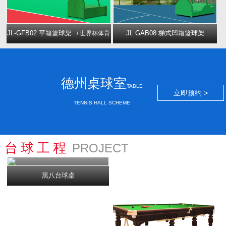
JL-GFB02 平箱篮球架
JL GAB08 梯式凹箱篮球架
/ 世界杯体育
/ 世界杯体育
德州桌球室
TABLE
立即预约 >
TENNIS HALL SCHEME
台球工程
PROJECT
黑八台球桌