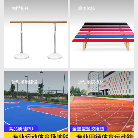
舞蹈把杆
瑜伽体操
运动场地建设
运动地胶板材