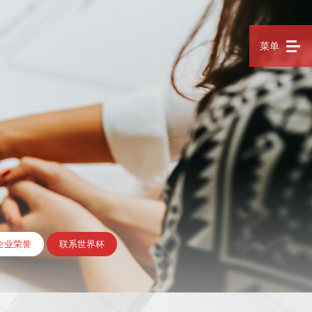
菜单
企业荣誉
联系世界杯