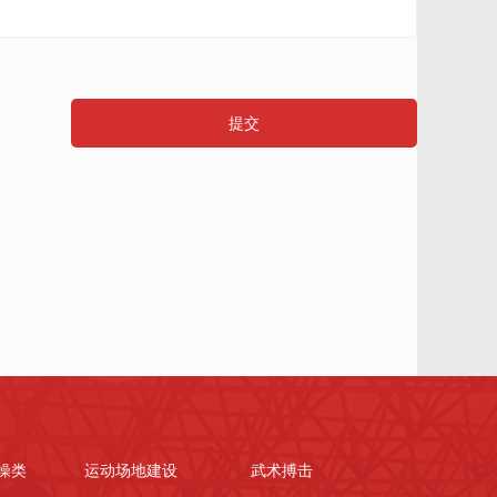
操类
运动场地建设
武术搏击