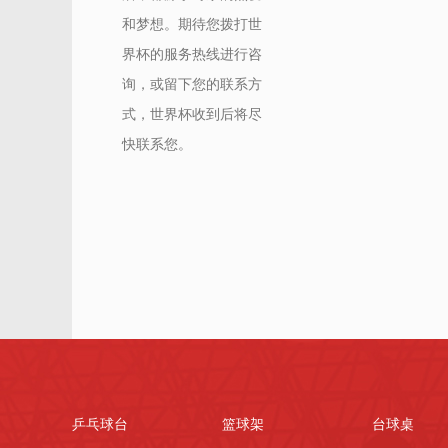
和梦想。期待您拨打世
界杯的服务热线进行咨
询，或留下您的联系方
式，世界杯收到后将尽
快联系您。
乒乓球台
篮球架
台球桌