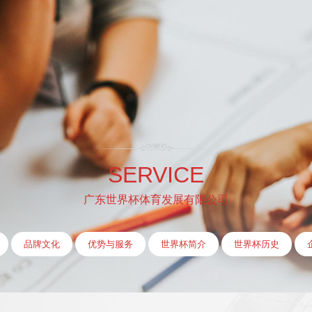
SERVICE
广东世界杯体育发展有限公司
品牌文化
优势与服务
世界杯简介
世界杯历史