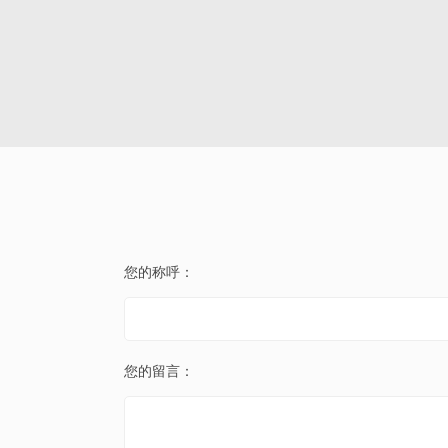
您的称呼：
您的留言：