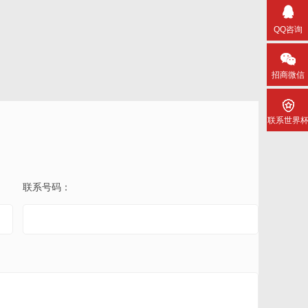
QQ咨询
招商微信
联系世界
联系号码：