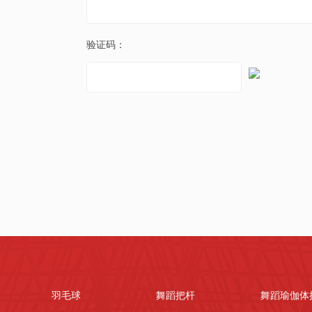
验证码：
羽毛球
舞蹈把杆
舞蹈瑜伽体