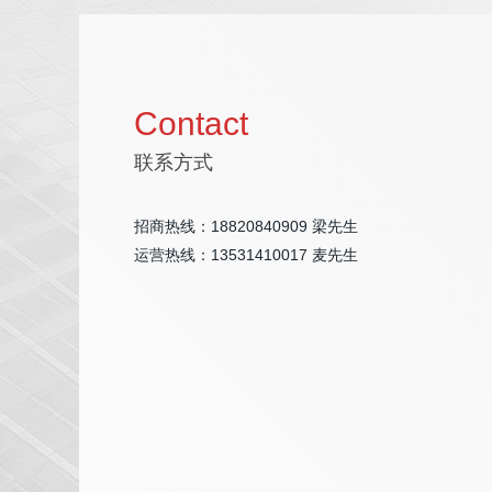
Contact
联系方式
招商热线：
18820840909 梁先生
运营热线：
13531410017 麦先生